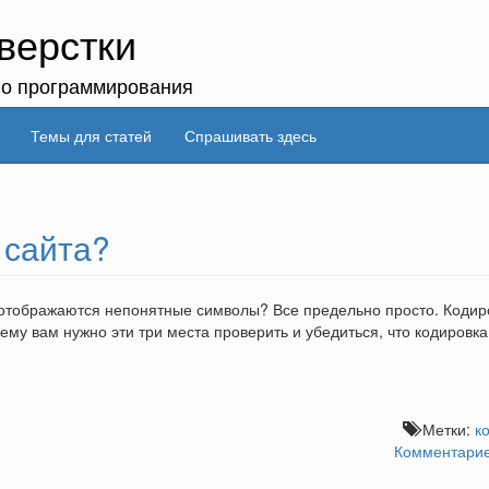
верстки
го программирования
Темы для статей
Спрашивать здесь
 сайта?
и отображаются непонятные символы? Все предельно просто. Кодир
лему вам нужно эти три места проверить и убедиться, что кодировка
Метки:
к
Комментарие