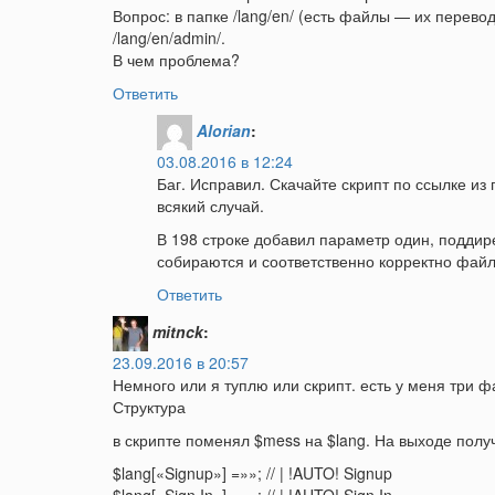
Вопрос: в папке /lang/en/ (есть файлы — их перево
/lang/en/admin/.
В чем проблема?
Ответить
Alorian
:
03.08.2016 в 12:24
Баг. Исправил. Скачайте скрипт по ссылке из
всякий случай.
В 198 строке добавил параметр один, поддир
собираются и соответственно корректно фай
Ответить
mitnck
:
23.09.2016 в 20:57
Немного или я туплю или скрипт. есть у меня три ф
Структура
в скрипте поменял $mess на $lang. На выходе полу
$lang[«Signup»] =»»; // | !AUTO! Signup