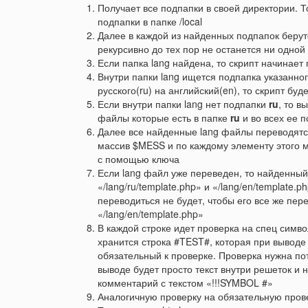
Получает все подпапки в своей директории. То 
подпапки в папке /local
Далее в каждой из найденных подпапок берут
рекурсивно до тех пор не останется ни одной 
Если папка lang найдена, то скрипт начинает
Внутри папки lang ищется подпапка указанног
русского(ru) на английский(en), то скрипт буд
Если внутри папки lang нет подпапки
ru
, то в
файлы которые есть в папке
ru
и во всех ее 
Далее все найденные lang файлы переводятс
массив $MESS и по каждому элементу этого м
с помощью ключа
Если lang файл уже переведен, то найденны
«/lang/ru/template.php» и «/lang/en/template.
переводиться не будет, чтобы его все же пе
«/lang/en/template.php»
В каждой строке идет проверка на спец симв
хранится строка #TEST#, которая при выводе
обязательный к проверке. Проверка нужна пот
выводе будет просто текст внутри решеток и
комментарий с текстом «!!!SYMBOL #»
Аналогичную проверку на обязательную провер