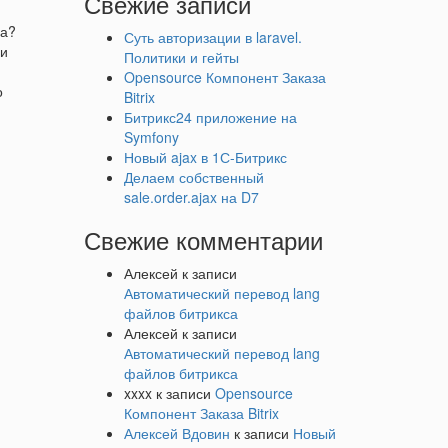
Свежие записи
са?
Суть авторизации в laravel.
 и
Политики и гейты
Opensource Компонент Заказа
о
Bitrix
Битрикс24 приложение на
Symfony
Новый ajax в 1С-Битрикс
Делаем собственный
sale.order.ajax на D7
Свежие комментарии
Алексей
к записи
Автоматический перевод lang
файлов битрикса
Алексей
к записи
Автоматический перевод lang
файлов битрикса
xxxx
к записи
Opensource
Компонент Заказа Bitrix
Алексей Вдовин
к записи
Новый