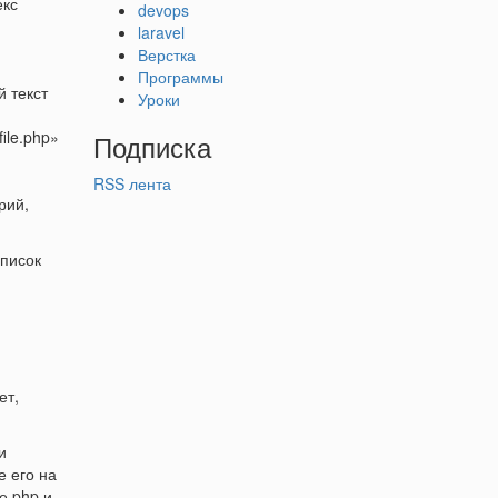
екс
devops
laravel
Верстка
Программы
 текст
Уроки
ile.php»
Подписка
RSS лента
рий,
список
ет,
и
е его на
е php и