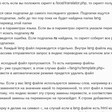
есть если вы положите скрипт в /local/translator.php, то скрипт пол
ся свои подпапки до самого последнего уровня. Подпапки ищутся
подпапки, либо до тех пор пока не будет найдена папка lang.
 перевод этой папки
о в параметрах языка. Если вы в параметрах скрипта указали пере
ет искать подпапку
ru
ыведется ошибка. Если подпапка
ru
найдена, то скрипт соберет все 
подпапках
я. Каждый lang файл переводится отдельно. Внутри lang файла ищ
ассива отправляется запрос в яндекс переводчик на штатном апи 
й исходный файл пропускается. То есть например файлы
php» уже существуют, в этом случае файл «/lang/ru/template.php»
ревести в автоматическом режиме придется удалить файл
олы. Если у вас lang файле используются замены слов, например в
 заменяется на значение какой то переменной, то этот файл я пом
ому, что яндекс может эту строку замены перевести, и соответстве
 никакой замены на переменную не произойдет. К строке добавляет
ку я делаю на символ <, на случай если в lang файле есть html ко