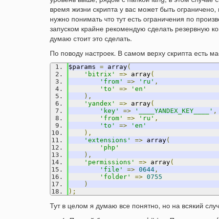
время жизни скрипта у вас может быть ограничено, 
нужно понимать что тут есть ограничения по произв
запуском крайне рекомендую сделать резервную ко
думаю стоит это сделать.
По поводу настроек. В самом верху скрипта есть ма
$params 
=
 array
(
'bitrix'
=>
 array
(
'from'
=>
'ru'
,
'to'
=>
'en'
),
'yandex'
=>
 array
(
'key'
=>
'____YANDEX_KEY____'
,
'from'
=>
'ru'
,
'to'
=>
'en'
),
'extensions'
=>
 array
(
'php'
),
'permissions'
=>
 array
(
'file'
=>
0644
,
'folder'
=>
0755
)
);
Тут в целом я думаю все понятно, но на всякий слу