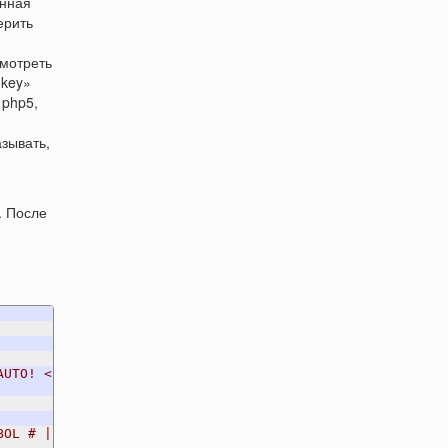
енная
ерить
смотреть
«key»
 php5,
азывать,
я. После
AUTO! <
 
OL # | 