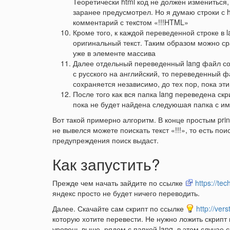
Теоретически html код не должен измениться,
заранее предусмотрел. Но я думаю строки с h
комментарий с текcтом «!!!HTML»
Кроме того, к каждой переведенной строке в 
оригинальный текст. Таким образом можно ср
уже в элементе массива
Далее отдельный переведенный lang файл сохр
с русского на английский, то переведенный фа
сохраняется независимо, до тех пор, пока эт
После того как вся папка lang переведена ск
пока не будет найдена следуюшая папка с им
Вот такой примерно алгоритм. В конце простым prin
не вывелся можете поискать текст «!!!», то есть по
предупреждения поиск выдаст.
Как запустить?
Прежде чем начать зайдите по ссылке
https://te
яндекс просто не будет ничего переводить.
Далее. Скачайте сам скрипт по ссылке
http://ver
которую хотите перевести. Не нужно ложить скрипт в
уровень выше, рядом с папкой lang, в этом случае с