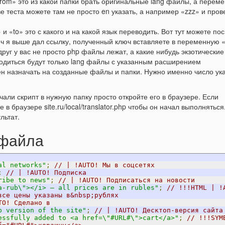
from» это из какой папки брать оригинальные lang файлы, а перем
тве теста можете там не просто en указать, а например «zzz» и пров
и «to» это с какого и на какой язык переводить. Вот тут можете по
юч я выше дал ссылку, полученный ключ вставляете в переменную 
друг у вас не просто php файлы лежат, а какие нибудь экзотические
водиться будут только lang файлы с указанным расширением
ен назначать на созданные файлы и папки. Нужно именно число ук
али скрипт в нужную папку просто откройте его в браузере. Если
е в браузере site.ru/local/translator.php чтобы он начал выполнятьс
льтат.
 файла
al networks"
;
// | !AUTO! Мы в соцсетях 
;
// | !AUTO! Подписка 
ribe to news"
;
// | !AUTO! Подписаться на новости 
a-rub\"></i> — all prices are in rubles"
;
// !!!HTML | !
все цены указаны в&nbsp;рублях 
TO! Сделано в 
p version of the site"
;
// | !AUTO! Десктоп-версия сайта
essfully added to <a href=\"#URL#\">cart</a>"
;
// !!!SYMB