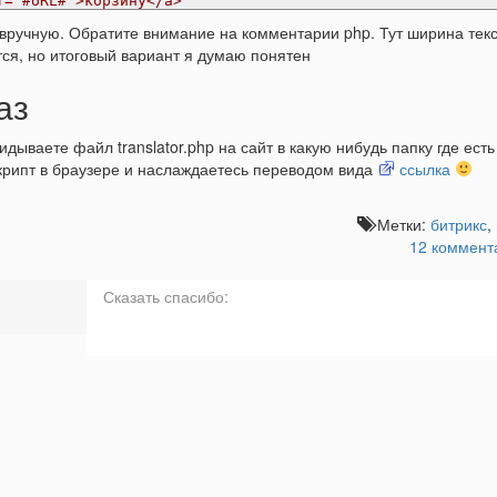
f="#URL#">корзину</a>
ручную. Обратите внимание на комментарии php. Тут ширина тек
ся, но итоговый вариант я думаю понятен
аз
ываете файл translator.php на сайт в какую нибудь папку где есть
скрипт в браузере и наслаждаетесь переводом вида
ссылка
Метки:
битрикс
,
12 коммент
Сказать спасибо: