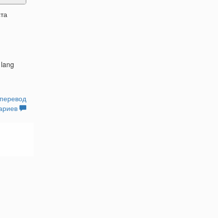
ста
 lang
перевод
ариев