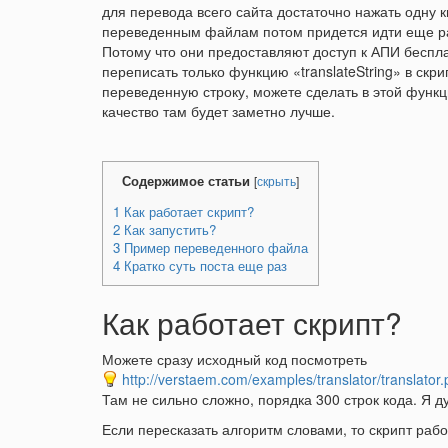
для перевода всего сайта достаточно нажать одну кн
переведенным файлам потом придется идти еще ра
Потому что они предоставляют доступ к АПИ бесплат
переписать только функцию «translateString» в скр
переведенную строку, можете сделать в этой функц
качество там будет заметно лучше.
Содержимое статьи
[
скрыть
]
1
Как работает скрипт?
2
Как запустить?
3
Пример переведенного файла
4
Кратко суть поста еще раз
Как работает скрипт?
Можете сразу исходный код посмотреть
http://verstaem.com/examples/translator/translator
Там не сильно сложно, порядка 300 строк кода. Я 
Если пересказать алгоритм словами, то скрипт ра