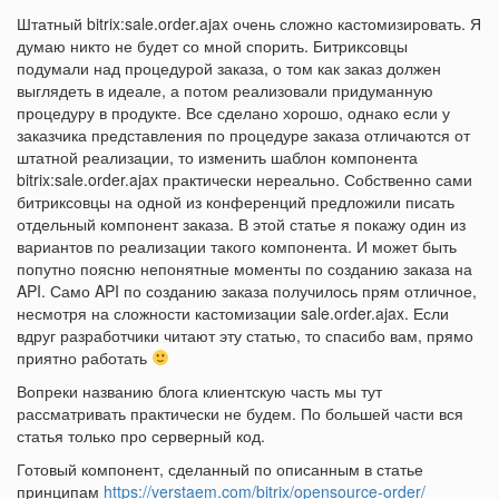
Штатный bitrix:sale.order.ajax очень сложно кастомизировать. Я
думаю никто не будет со мной спорить. Битриксовцы
подумали над процедурой заказа, о том как заказ должен
выглядеть в идеале, а потом реализовали придуманную
процедуру в продукте. Все сделано хорошо, однако если у
заказчика представления по процедуре заказа отличаются от
штатной реализации, то изменить шаблон компонента
bitrix:sale.order.ajax практически нереально. Собственно сами
битриксовцы на одной из конференций предложили писать
отдельный компонент заказа. В этой статье я покажу один из
вариантов по реализации такого компонента. И может быть
попутно поясню непонятные моменты по созданию заказа на
API. Само API по созданию заказа получилось прям отличное,
несмотря на сложности кастомизации sale.order.ajax. Если
вдруг разработчики читают эту статью, то спасибо вам, прямо
приятно работать
Вопреки названию блога клиентскую часть мы тут
рассматривать практически не будем. По большей части вся
статья только про серверный код.
Готовый компонент, сделанный по описанным в статье
принципам
https://verstaem.com/bitrix/opensource-order/